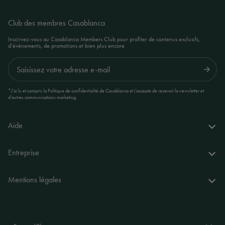
Club des membres Casablanca
Inscrivez-vous au Casablanca Members Club pour profiter de contenus exclusifs,
d’événements, de promotions et bien plus encore
Envoyer
*J’ai lu et compris la Politique de confidentialité de Casablanca et j’accepte de recevoir la newsletter et
d’autres communications marketing.
Aide
Questions fréquentes
Entreprise
Livraison et retours
À propos de nous
Mentions légales
Votre espace personnel
L'univers de Casablanca
Déclaration d’accessibilité
Contact
Nos boutiques
Conditions générales