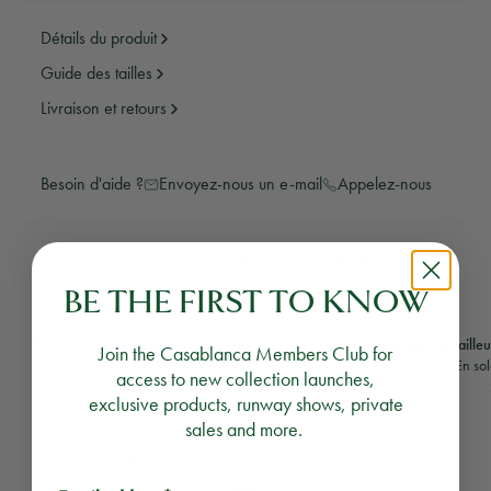
Détails du produit
Guide des tailles
Livraison et retours
Besoin d'aide ?
Envoyez-nous un e-mail
Appelez-nous
TO COMPLETE THE LOOK
BE THE FIRST TO KNOW
Runway
Blazer oversize en laine Pinstripe
Pantalon de tailleur
Join the Casablanca Members Club for
Prix habituel
En solde
€625
€1.250
En so
access to new collection launches,
2 couleurs
exclusive products, runway shows, private
sales and more.
VOUS POURRIEZ AUSSI AIMER